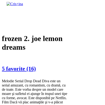
Skip
to
un blog cu de toate
content
Cris+ina
frozen 2. joe lemon
dreams
5 favorite (16)
Melodie Serial Drop Dead Diva este un
serial amuzant, cu romantism, cu dramă, cu
de toate. Este vorba despre un model care
moare şi sufletul ei ajunge în trupul unei tipe
cu forme, avocat. Este disponibil pe Netflix.
Film Dacă vă plac animaţiile şi v-a plăcut