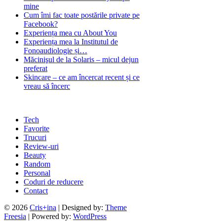
mine
Cum îmi fac toate postările private pe
Facebook?
Experiența mea cu About You
Experiența mea la Institutul de
Fonoaudiologie și…
Măcinişul de la Solaris – micul dejun
preferat
Skincare – ce am încercat recent și ce
vreau să încerc
Tech
Favorite
Trucuri
Review-uri
Beauty
Random
Personal
Coduri de reducere
Contact
© 2026
Cris+ina
| Designed by:
Theme
Freesia
| Powered by:
WordPress