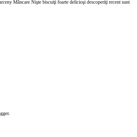
gger.