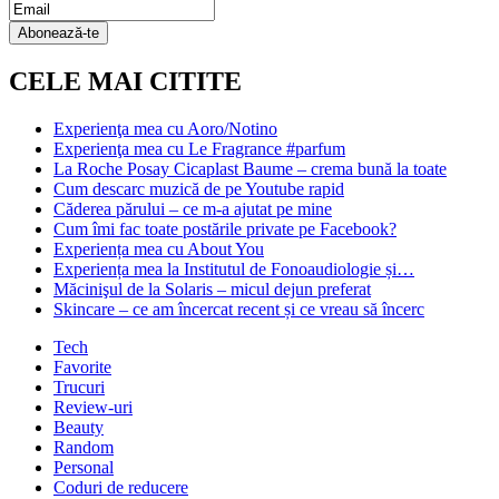
Email
Subscription
Abonează-te
CELE MAI CITITE
Experienţa mea cu Aoro/Notino
Experienţa mea cu Le Fragrance #parfum
La Roche Posay Cicaplast Baume – crema bună la toate
Cum descarc muzică de pe Youtube rapid
Căderea părului – ce m-a ajutat pe mine
Cum îmi fac toate postările private pe Facebook?
Experiența mea cu About You
Experiența mea la Institutul de Fonoaudiologie și…
Măcinişul de la Solaris – micul dejun preferat
Skincare – ce am încercat recent și ce vreau să încerc
Tech
Favorite
Trucuri
Review-uri
Beauty
Random
Personal
Coduri de reducere