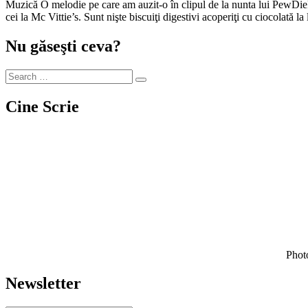
Muzică O melodie pe care am auzit-o în clipul de la nunta lui PewDiePie şi a rămas pe repeat mult timp este Real Good Feeling – Oh The Larceny Mâncare Nişte biscuiţi foarte delicioşi descoperiţi recent sunt
cei la Mc Vittie’s. Sunt nişte biscuiţi digestivi acoperiţi cu ciocolată l
Nu găseşti ceva?
Cine Scrie
Photo
Newsletter