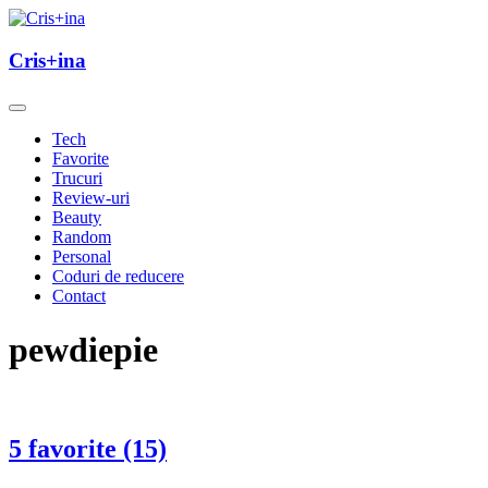
Skip
to
un blog cu de toate
content
Cris+ina
Cris+ina
Tech
Favorite
Trucuri
Review-uri
Beauty
Random
Personal
Coduri de reducere
Contact
pewdiepie
5 favorite (15)