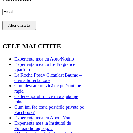
Email
Subscription
Abonează-te
CELE MAI CITITE
Experienţa mea cu Aoro/Notino
Experienţa mea cu Le Fragrance
#parfum
La Roche Posay Cicaplast Baume –
crema bună la toate
Cum descarc muzică de pe Youtube
rapid
Căderea părului – ce m-a ajutat pe
mine
Cum îmi fac toate postările private pe
Facebook?
Experiența mea cu About You
Experiența mea la Institutul de
Fonoaudiologie și…