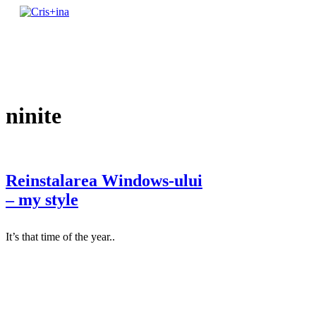
Skip
to
un blog cu de toate
content
Cris+ina
ninite
Reinstalarea Windows-ului
– my style
It’s that time of the year..