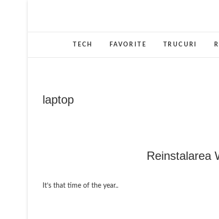
Skip
to
content
TECH
FAVORITE
TRUCURI
R
laptop
Reinstalarea 
It’s that time of the year..