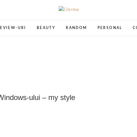
Cris+ina
UN BLOG CU DE TOATE
EVIEW-URI
BEAUTY
RANDOM
PERSONAL
C
Windows-ului – my style