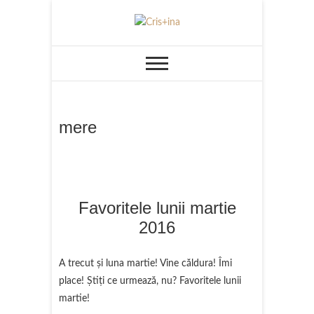
Skip
to
UN BLOG CU DE TOATE
Cris+ina
content
mere
Favoritele lunii martie
2016
A trecut și luna martie! Vine căldura! Îmi
place! Știți ce urmează, nu? Favoritele lunii
martie!