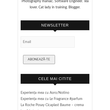
Photography maniac. Software Engineer. Tea
lover. Cat lady in training. Blogger.
NEWSLETTER
Email Subscription
ABONEAZĂ-TE
CELE MAI CITITE
Experienţa mea cu Aoro/Notino
Experienţa mea cu Le Fragrance #parfum
La Roche Posay Cicaplast Baume – crema