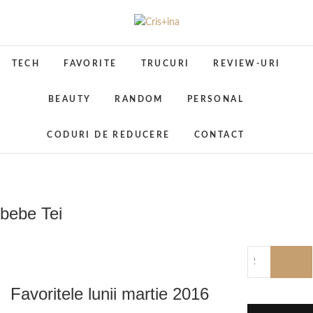
Skip
to
Cris+ina
UN BLOG CU DE TOATE
content
TECH
FAVORITE
TRUCURI
REVIEW-URI
BEAUTY
RANDOM
PERSONAL
CODURI DE REDUCERE
CONTACT
bebe Tei
Favoritele lunii martie 2016