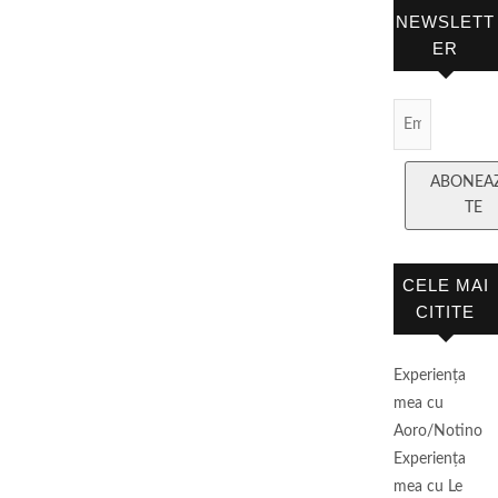
NEWSLETT
ER
Email
Subscript
ABONEA
TE
CELE MAI
CITITE
Experienţa
mea cu
Aoro/Notino
Experienţa
mea cu Le