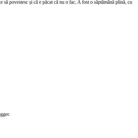
gger.