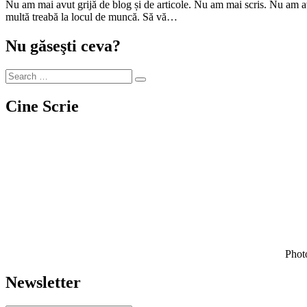
Nu am mai avut grijă de blog și de articole. Nu am mai scris. Nu am avut nici timp, dar nici inspirație. Dar mi-am dat seama (din nou) că am ce să povestesc și că e păcat că nu o fac. A fost o săptămână plină, cu
multă treabă la locul de muncă. Să vă…
Nu găseşti ceva?
Cine Scrie
Photo
Newsletter