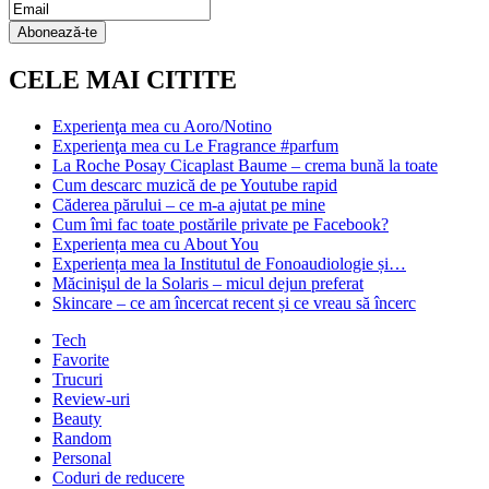
Email
Subscription
Abonează-te
CELE MAI CITITE
Experienţa mea cu Aoro/Notino
Experienţa mea cu Le Fragrance #parfum
La Roche Posay Cicaplast Baume – crema bună la toate
Cum descarc muzică de pe Youtube rapid
Căderea părului – ce m-a ajutat pe mine
Cum îmi fac toate postările private pe Facebook?
Experiența mea cu About You
Experiența mea la Institutul de Fonoaudiologie și…
Măcinişul de la Solaris – micul dejun preferat
Skincare – ce am încercat recent și ce vreau să încerc
Tech
Favorite
Trucuri
Review-uri
Beauty
Random
Personal
Coduri de reducere