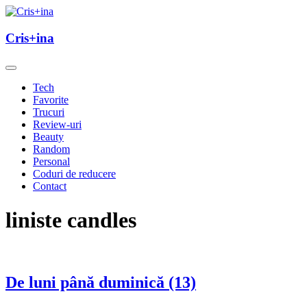
Skip
to
un blog cu de toate
content
Cris+ina
Cris+ina
Tech
Favorite
Trucuri
Review-uri
Beauty
Random
Personal
Coduri de reducere
Contact
liniste candles
De luni până duminică (13)