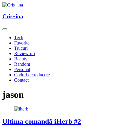
Skip
to
un blog cu de toate
content
Cris+ina
Cris+ina
Tech
Favorite
Trucuri
Review-uri
Beauty
Random
Personal
Coduri de reducere
Contact
jason
Ultima comandă iHerb #2