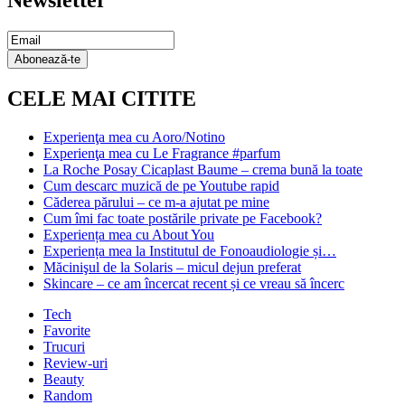
Newsletter
Email
Subscription
Abonează-te
CELE MAI CITITE
Experienţa mea cu Aoro/Notino
Experienţa mea cu Le Fragrance #parfum
La Roche Posay Cicaplast Baume – crema bună la toate
Cum descarc muzică de pe Youtube rapid
Căderea părului – ce m-a ajutat pe mine
Cum îmi fac toate postările private pe Facebook?
Experiența mea cu About You
Experiența mea la Institutul de Fonoaudiologie și…
Măcinişul de la Solaris – micul dejun preferat
Skincare – ce am încercat recent și ce vreau să încerc
Tech
Favorite
Trucuri
Review-uri
Beauty
Random