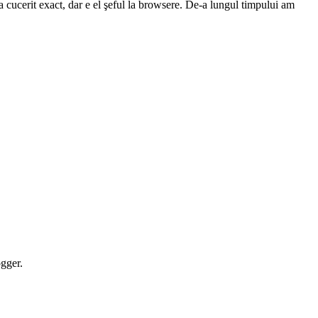
gger.