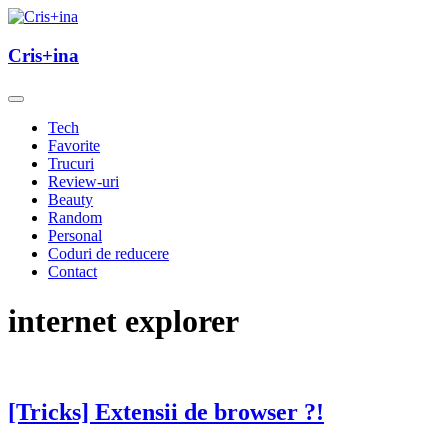
Skip
to
un blog cu de toate
content
Cris+ina
Cris+ina
Tech
Favorite
Trucuri
Review-uri
Beauty
Random
Personal
Coduri de reducere
Contact
internet explorer
[Tricks] Extensii de browser ?!