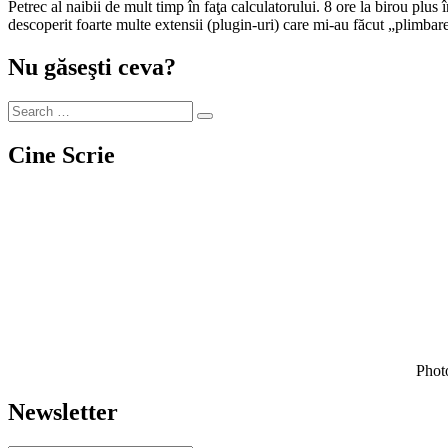
Petrec al naibii de mult timp în faţa calculatorului. 8 ore la birou plus încă x ore acasă. Browserul meu preferat este Chrome. Nu ştiu cu ce m-a cucerit exact, dar e el şeful la browsere. De-a lungul timpului am
descoperit foarte multe extensii (plugin-uri) care mi-au făcut „plimba
Nu găseşti ceva?
Cine Scrie
Photo
Newsletter