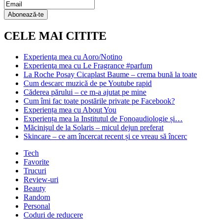
Email
Subscription
Abonează-te
CELE MAI CITITE
Experienţa mea cu Aoro/Notino
Experienţa mea cu Le Fragrance #parfum
La Roche Posay Cicaplast Baume – crema bună la toate
Cum descarc muzică de pe Youtube rapid
Căderea părului – ce m-a ajutat pe mine
Cum îmi fac toate postările private pe Facebook?
Experiența mea cu About You
Experiența mea la Institutul de Fonoaudiologie și…
Măcinişul de la Solaris – micul dejun preferat
Skincare – ce am încercat recent și ce vreau să încerc
Tech
Favorite
Trucuri
Review-uri
Beauty
Random
Personal
Coduri de reducere