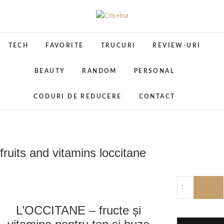
Skip
to
Cris+ina
UN BLOG CU DE TOATE
content
TECH
FAVORITE
TRUCURI
REVIEW-URI
BEAUTY
RANDOM
PERSONAL
CODURI DE REDUCERE
CONTACT
fruits and vitamins loccitane
L’OCCITANE – fructe și