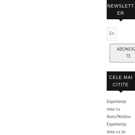
NEWSLETT
ER
Email
Subscript
ABONEA
TE
CELE MAI
CITITE
Experienţa
mea cu
Aoro/Notino
Experienţa
mea cu Le