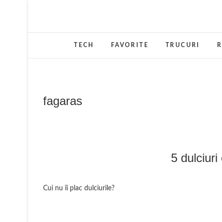
Skip
to
content
TECH
FAVORITE
TRUCURI
R
fagaras
5 dulciuri
Cui nu îi plac dulciurile?