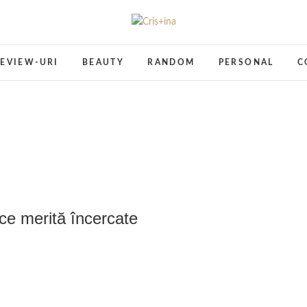
Cris+ina
UN BLOG CU DE TOATE
EVIEW-URI
BEAUTY
RANDOM
PERSONAL
C
 ce merită încercate