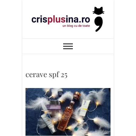
Skip
to
content
Cris+ina
UN BLOG CU DE TOATE
cerave spf 25