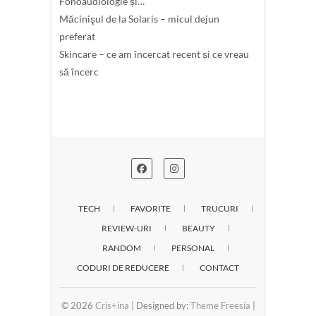
Fonoaudiologie și…
Măcinişul de la Solaris – micul dejun
preferat
Skincare – ce am încercat recent și ce vreau
să încerc
TECH
FAVORITE
TRUCURI
REVIEW-URI
BEAUTY
RANDOM
PERSONAL
CODURI DE REDUCERE
CONTACT
© 2026
Cris+ina
| Designed by:
Theme Freesia
|