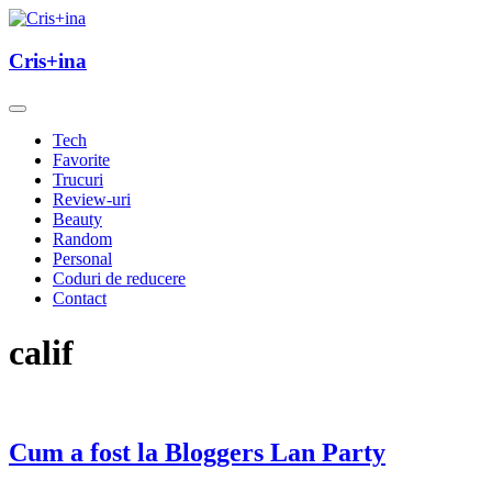
Skip
to
un blog cu de toate
content
Cris+ina
Cris+ina
Tech
Favorite
Trucuri
Review-uri
Beauty
Random
Personal
Coduri de reducere
Contact
calif
Cum a fost la Bloggers Lan Party