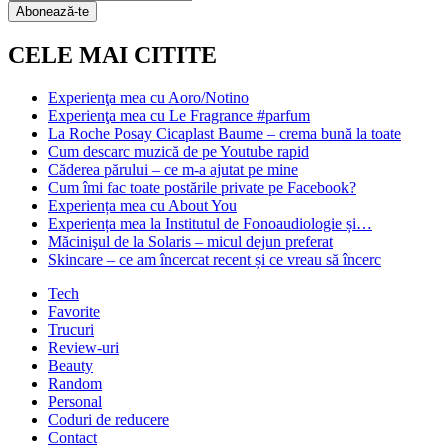
Subscription
Abonează-te
CELE MAI CITITE
Experienţa mea cu Aoro/Notino
Experienţa mea cu Le Fragrance #parfum
La Roche Posay Cicaplast Baume – crema bună la toate
Cum descarc muzică de pe Youtube rapid
Căderea părului – ce m-a ajutat pe mine
Cum îmi fac toate postările private pe Facebook?
Experiența mea cu About You
Experiența mea la Institutul de Fonoaudiologie și…
Măcinişul de la Solaris – micul dejun preferat
Skincare – ce am încercat recent și ce vreau să încerc
Tech
Favorite
Trucuri
Review-uri
Beauty
Random
Personal
Coduri de reducere
Contact