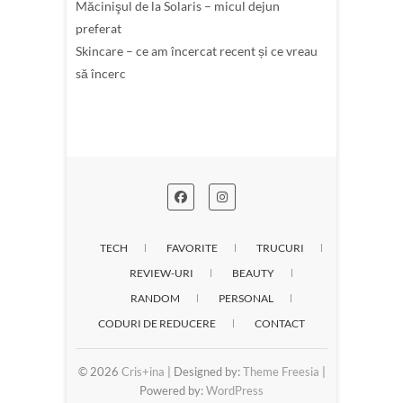
Măcinişul de la Solaris – micul dejun
preferat
Skincare – ce am încercat recent și ce vreau
să încerc
TECH
FAVORITE
TRUCURI
REVIEW-URI
BEAUTY
RANDOM
PERSONAL
CODURI DE REDUCERE
CONTACT
© 2026
Cris+ina
| Designed by:
Theme Freesia
|
Powered by:
WordPress