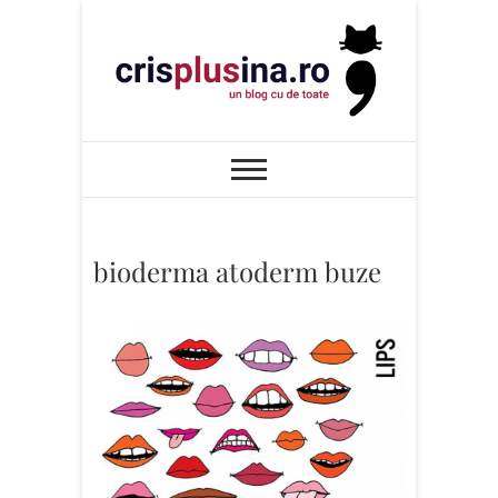
Skip
to
content
Cris+ina
UN BLOG CU DE TOATE
bioderma atoderm buze