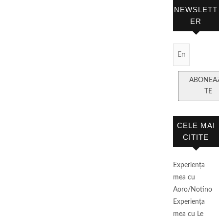
NEWSLETT
ER
Email
Subscript
ABONEA
TE
CELE MAI
CITITE
Experienţa
mea cu
Aoro/Notino
Experienţa
mea cu Le