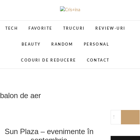
Skip
to
Cris+ina
UN BLOG CU DE TOATE
content
TECH
FAVORITE
TRUCURI
REVIEW-URI
BEAUTY
RANDOM
PERSONAL
CODURI DE REDUCERE
CONTACT
balon de aer
Sun Plaza – evenimente în