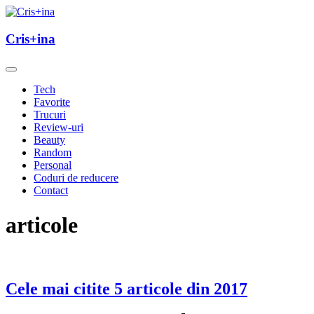
Skip
to
un blog cu de toate
content
Cris+ina
Cris+ina
Tech
Favorite
Trucuri
Review-uri
Beauty
Random
Personal
Coduri de reducere
Contact
articole
Cele mai citite 5 articole din 2017