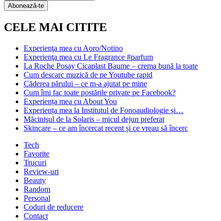
Subscription
Abonează-te
CELE MAI CITITE
Experienţa mea cu Aoro/Notino
Experienţa mea cu Le Fragrance #parfum
La Roche Posay Cicaplast Baume – crema bună la toate
Cum descarc muzică de pe Youtube rapid
Căderea părului – ce m-a ajutat pe mine
Cum îmi fac toate postările private pe Facebook?
Experiența mea cu About You
Experiența mea la Institutul de Fonoaudiologie și…
Măcinişul de la Solaris – micul dejun preferat
Skincare – ce am încercat recent și ce vreau să încerc
Tech
Favorite
Trucuri
Review-uri
Beauty
Random
Personal
Coduri de reducere
Contact