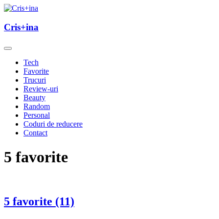
Skip
to
un blog cu de toate
content
Cris+ina
Cris+ina
Tech
Favorite
Trucuri
Review-uri
Beauty
Random
Personal
Coduri de reducere
Contact
5 favorite
5 favorite (11)