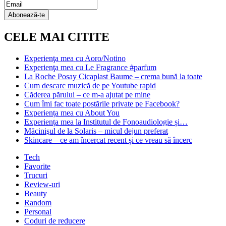
Email
Subscription
Abonează-te
CELE MAI CITITE
Experienţa mea cu Aoro/Notino
Experienţa mea cu Le Fragrance #parfum
La Roche Posay Cicaplast Baume – crema bună la toate
Cum descarc muzică de pe Youtube rapid
Căderea părului – ce m-a ajutat pe mine
Cum îmi fac toate postările private pe Facebook?
Experiența mea cu About You
Experiența mea la Institutul de Fonoaudiologie și…
Măcinişul de la Solaris – micul dejun preferat
Skincare – ce am încercat recent și ce vreau să încerc
Tech
Favorite
Trucuri
Review-uri
Beauty
Random
Personal
Coduri de reducere