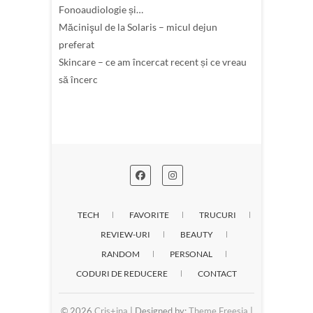
Fonoaudiologie și…
Măcinişul de la Solaris – micul dejun
preferat
Skincare – ce am încercat recent și ce vreau
să încerc
TECH
FAVORITE
TRUCURI
REVIEW-URI
BEAUTY
RANDOM
PERSONAL
CODURI DE REDUCERE
CONTACT
© 2026
Cris+ina
| Designed by:
Theme Freesia
|