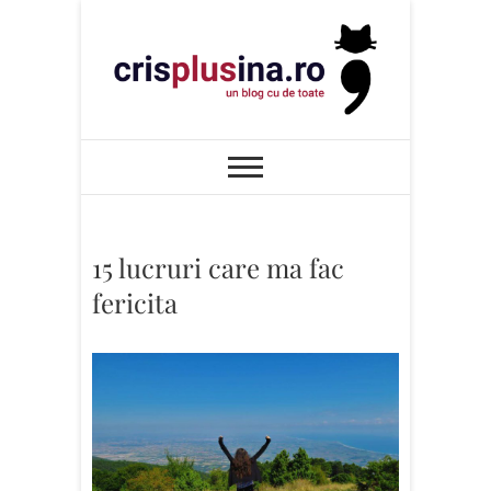
Skip
to
content
Cris+ina
UN BLOG CU DE TOATE
15 lucruri care ma fac
fericita