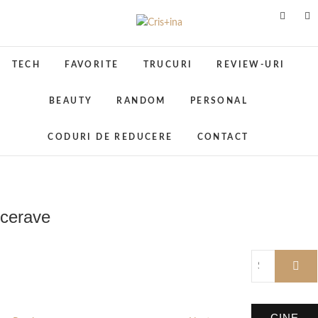
Skip
to
Cris+ina
UN BLOG CU DE TOATE
content
TECH
FAVORITE
TRUCURI
REVIEW-URI
BEAUTY
RANDOM
PERSONAL
CODURI DE REDUCERE
CONTACT
cerave
CINE