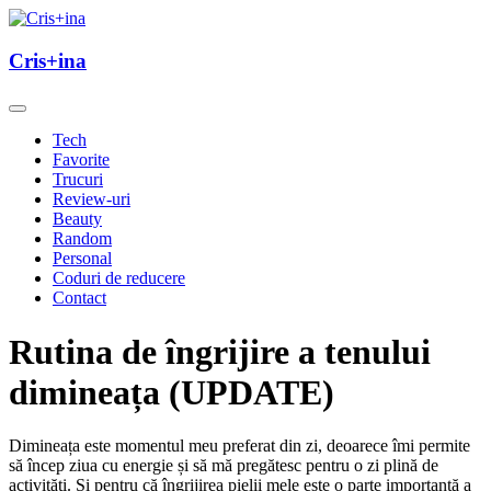
Skip
to
un blog cu de toate
content
Cris+ina
Cris+ina
Tech
Favorite
Trucuri
Review-uri
Beauty
Random
Personal
Coduri de reducere
Contact
Rutina de îngrijire a tenului
dimineața (UPDATE)
Dimineața este momentul meu preferat din zi, deoarece îmi permite
să încep ziua cu energie și să mă pregătesc pentru o zi plină de
activități. Și pentru că îngrijirea pielii mele este o parte importantă a