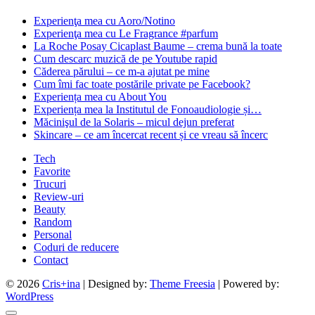
Experienţa mea cu Aoro/Notino
Experienţa mea cu Le Fragrance #parfum
La Roche Posay Cicaplast Baume – crema bună la toate
Cum descarc muzică de pe Youtube rapid
Căderea părului – ce m-a ajutat pe mine
Cum îmi fac toate postările private pe Facebook?
Experiența mea cu About You
Experiența mea la Institutul de Fonoaudiologie și…
Măcinişul de la Solaris – micul dejun preferat
Skincare – ce am încercat recent și ce vreau să încerc
Tech
Favorite
Trucuri
Review-uri
Beauty
Random
Personal
Coduri de reducere
Contact
© 2026
Cris+ina
| Designed by:
Theme Freesia
| Powered by:
WordPress