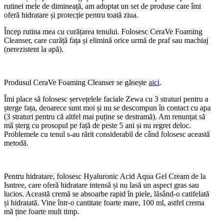
rutinei mele de dimineață, am adoptat un set de produse care îmi
oferă hidratare și protecție pentru toată ziua.
Încep rutina mea cu curățarea tenului. Folosesc CeraVe Foaming
Cleanser, care curăță fața și elimină orice urmă de praf sau machiaj
(nerezistent la apă).
Produsul CeraVe Foaming Cleanser se găsește
aici
.
Îmi place să folosesc șervețelele faciale Zewa cu 3 straturi pentru a
șterge fața, deoarece sunt moi și nu se descompun în contact cu apa
(3 straturi pentru că altfel mai puține se destramă). Am renunțat să
mă șterg cu prosopul pe față de peste 5 ani și nu regret deloc.
Problemele cu tenul s-au rărit considerabil de când folosesc această
metodă.
Pentru hidratare, folosesc Hyaluronic Acid Aqua Gel Cream de la
Isntree, care oferă hidratare intensă și nu lasă un aspect gras sau
lucios. Această cremă se absoarbe rapid în piele, lăsând-o catifelată
și hidratată. Vine într-o cantitate foarte mare, 100 ml, astfel crema
mă ține foarte mult timp.