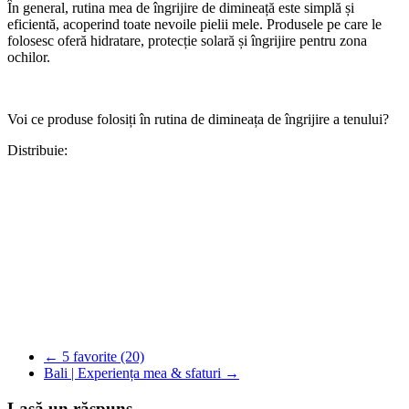
În general, rutina mea de îngrijire de dimineață este simplă și
eficientă, acoperind toate nevoile pielii mele. Produsele pe care le
folosesc oferă hidratare, protecție solară și îngrijire pentru zona
ochilor.
Voi ce produse folosiți în rutina de dimineața de îngrijire a tenului?
Distribuie:
Facebook
WhatsApp
X
Pinterest
Copy
Link
Partajează
←
5 favorite (20)
Bali | Experiența mea & sfaturi
→
Lasă un răspuns