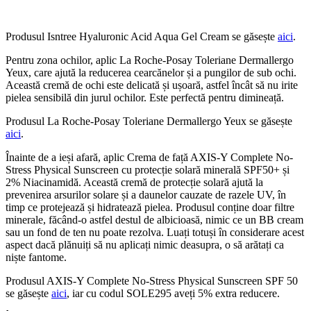
Produsul Isntree Hyaluronic Acid Aqua Gel Cream se găsește
aici
.
Pentru zona ochilor, aplic La Roche-Posay Toleriane Dermallergo
Yeux, care ajută la reducerea cearcănelor și a pungilor de sub ochi.
Această cremă de ochi este delicată și ușoară, astfel încât să nu irite
pielea sensibilă din jurul ochilor. Este perfectă pentru dimineață.
Produsul La Roche-Posay Toleriane Dermallergo Yeux se găsește
aici
.
Înainte de a ieși afară, aplic Crema de față AXIS-Y Complete No-
Stress Physical Sunscreen cu protecție solară minerală SPF50+ și
2% Niacinamidă. Această cremă de protecție solară ajută la
prevenirea arsurilor solare și a daunelor cauzate de razele UV, în
timp ce protejează și hidratează pielea. Produsul conține doar filtre
minerale, făcând-o astfel destul de albicioasă, nimic ce un BB cream
sau un fond de ten nu poate rezolva. Luați totuși în considerare acest
aspect dacă plănuiți să nu aplicați nimic deasupra, o să arătați ca
niște fantome.
Produsul AXIS-Y Complete No-Stress Physical Sunscreen SPF 50
se găsește
aici
, iar cu codul SOLE295 aveți 5% extra reducere.