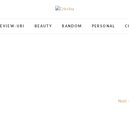
Cris+ina
UN BLOG CU DE TOATE
EVIEW-URI
BEAUTY
RANDOM
PERSONAL
C
Next