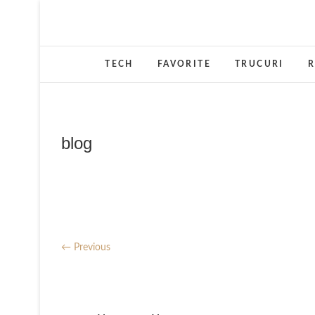
Skip
to
content
TECH
FAVORITE
TRUCURI
R
blog
← Previous