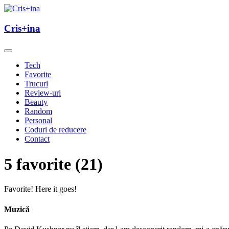
Skip
to
un blog cu de toate
content
Cris+ina
Cris+ina
Tech
Favorite
Trucuri
Review-uri
Beauty
Random
Personal
Coduri de reducere
Contact
5 favorite (21)
Favorite! Here it goes!
Muzică