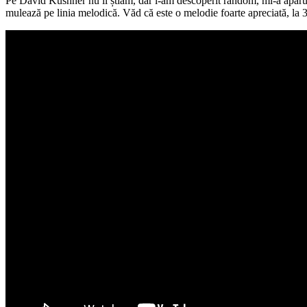
Pe David Kushner nu îl știam, dar l-am descoperit random, mi-a apărut
mulează pe linia melodică. Văd că este o melodie foarte apreciată, la 3 