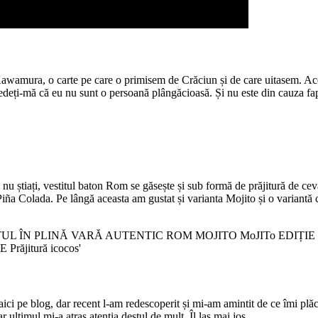
awamura, o carte pe care o primisem de Crăciun și de care uitasem. Aceast
credeți-mă că eu nu sunt o persoană plângăcioasă. Și nu este din cauza fa
nu știați, vestitul baton Rom se găsește și sub formă de prăjitură de ce
Piña Colada. Pe lângă aceasta am gustat și varianta Mojito și o variantă 
ici pe blog, dar recent l-am redescoperit și mi-am amintit de ce îmi p
r ultimul mi-a atras atenția destul de mult. Îl las mai jos.