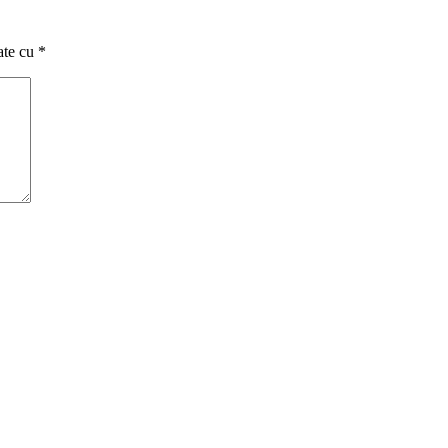
ate cu
*