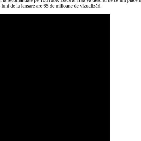
 la recomandate pe YouTube. Dacă ar fi să vă descriu de ce îmi place me
luni de la lansare are 65 de milioane de vizualizări.