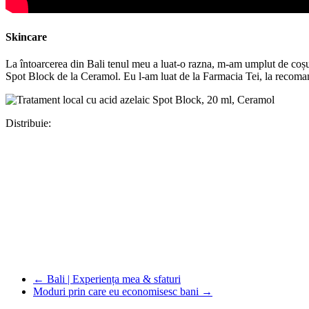
Skincare
La întoarcerea din Bali tenul meu a luat-o razna, m-am umplut de coșur
Spot Block de la Ceramol. Eu l-am luat de la Farmacia Tei, la recomand
Distribuie:
Facebook
WhatsApp
X
Pinterest
Copy
Link
Partajează
←
Bali | Experiența mea & sfaturi
Moduri prin care eu economisesc bani
→