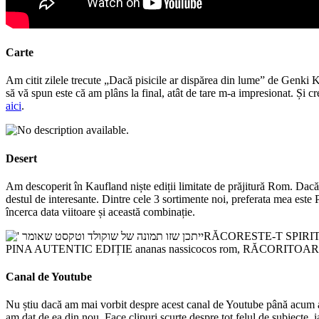
Carte
Am citit zilele trecute „Dacă pisicile ar dispărea din lume” de Genki K
să vă spun este că am plâns la final, atât de tare m-a impresionat. Și 
aici
.
Desert
Am descoperit în Kaufland niște ediții limitate de prăjitură Rom. Dacă 
destul de interesante. Dintre cele 3 sortimente noi, preferata mea este 
încerca data viitoare și această combinație.
Canal de Youtube
Nu știu dacă am mai vorbit despre acest canal de Youtube până acum a
am dat de ea din nou. Face clipuri scurte despre tot felul de subiecte, ia