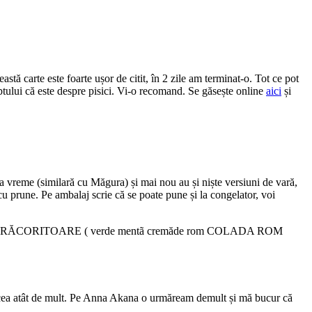
ă carte este foarte ușor de citit, în 2 zile am terminat-o. Tot ce pot
ptului că este despre pisici. Vi-o recomand. Se găsește online
aici
și
va vreme (similară cu Măgura) și mai nou au și niște versiuni de vară,
cu prune. Pe ambalaj scrie că se poate pune și la congelator, voi
lăcea atât de mult. Pe Anna Akana o urmăream demult și mă bucur că