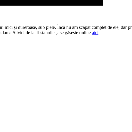
i mici și dureroase, sub piele. Încă nu am scăpat complet de ele, dar pro
area Silviei de la Testaholic și se găsește online
aici
.