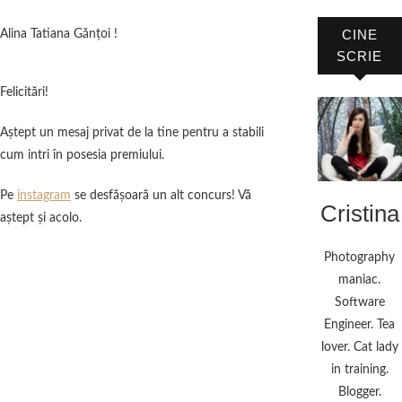
CINE
Alina Tatiana Gănțoi !
SCRIE
Felicitări!
Aştept un mesaj privat de la tine pentru a stabili
cum intri în posesia premiului.
Pe
instagram
se desfăşoară un alt concurs! Vă
Cristina
aştept şi acolo.
Photography
maniac.
Software
Engineer. Tea
lover. Cat lady
in training.
Blogger.