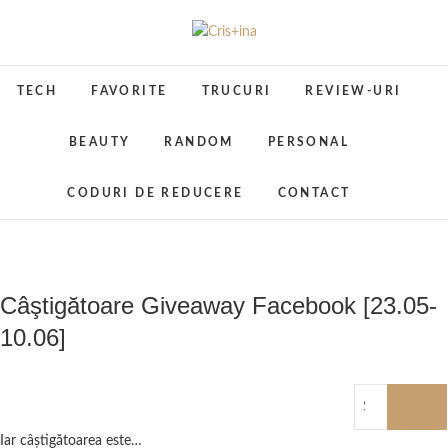
Skip
to
Cris+ina
UN BLOG CU DE TOATE
content
TECH
FAVORITE
TRUCURI
REVIEW-URI
BEAUTY
RANDOM
PERSONAL
CODURI DE REDUCERE
CONTACT
Câştigătoare Giveaway Facebook [23.05-
10.06]
Iar câştigătoarea este…