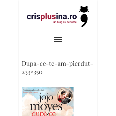
Skip
to
content
Cris+ina
UN BLOG CU DE TOATE
Dupa-ce-te-am-pierdut-
233×350