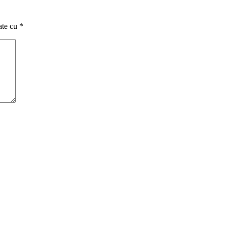
ate cu
*