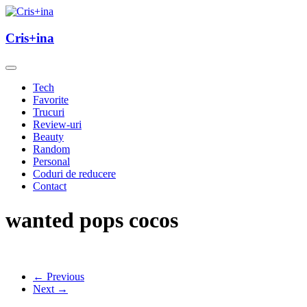
Skip
to
un blog cu de toate
content
Cris+ina
Cris+ina
Tech
Favorite
Trucuri
Review-uri
Beauty
Random
Personal
Coduri de reducere
Contact
wanted pops cocos
← Previous
Next →