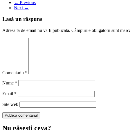
← Previous
Next →
Lasă un răspuns
Adresa ta de email nu va fi publicată.
Câmpurile obligatorii sunt marc
Comentariu
*
Nume
*
Email
*
Site web
Nu găseşti ceva?