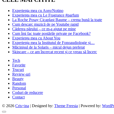
Experienţa mea cu Aoro/Notino
Experienţa mea cu Le Fragrance #parfum
La Roche Posay Cicaplast Baume – crema bună la toate
Cum descarc muzică de pe Youtube rapid
Căderea părului – ce m-a ajutat pe mine
Cum îmi fac toate postările private pe Facebook?
Experiența mea cu About You
Experiența mea la Institutul de Fonoaudiologie și…
Măcinişul de la Solaris – micul dejun preferat
Skincare – ce am încercat recent și ce vreau să încerc
Tech
Favorite
Trucuri
Review-uri
Beauty
Random
Personal
Coduri de reducere
Contact
© 2026
Cris+ina
| Designed by:
Theme Freesia
| Powered by:
WordPr