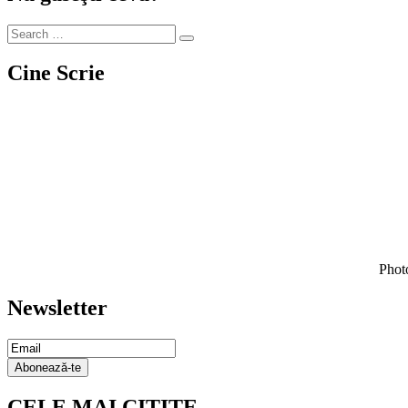
Cine Scrie
Photo
Newsletter
Email
Subscription
Abonează-te
CELE MAI CITITE