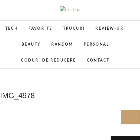
Skip
to
Cris+ina
UN BLOG CU DE TOATE
content
TECH
FAVORITE
TRUCURI
REVIEW-URI
BEAUTY
RANDOM
PERSONAL
CODURI DE REDUCERE
CONTACT
IMG_4978