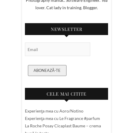
Photography maniac. Software Engineer. Tea
lover. Cat lady in training. Blogger.
NEWSLETTER
Email Subscription
ABONEAZĂ-TE
CELE MAI CITITE
Experienţa mea cu Aoro/Notino
Experienţa mea cu Le Fragrance #parfum
La Roche Posay Cicaplast Baume – crema