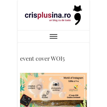
Skip
to
content
Cris+ina
UN BLOG CU DE TOATE
event cover WOI5