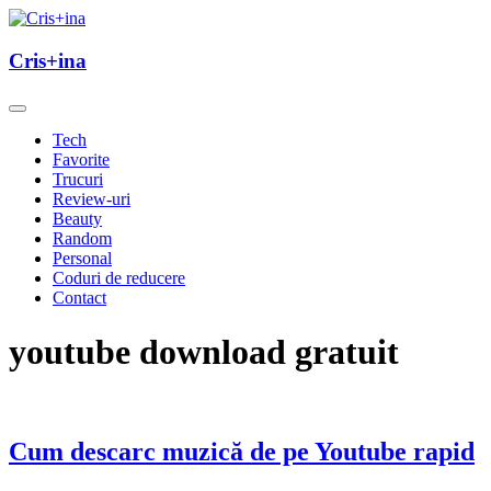
Skip
to
un blog cu de toate
content
Cris+ina
Cris+ina
Tech
Favorite
Trucuri
Review-uri
Beauty
Random
Personal
Coduri de reducere
Contact
youtube download gratuit
Cum descarc muzică de pe Youtube rapid