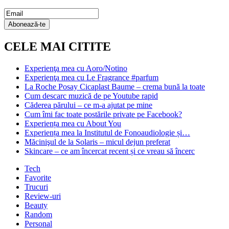
Email
Subscription
Abonează-te
CELE MAI CITITE
Experienţa mea cu Aoro/Notino
Experienţa mea cu Le Fragrance #parfum
La Roche Posay Cicaplast Baume – crema bună la toate
Cum descarc muzică de pe Youtube rapid
Căderea părului – ce m-a ajutat pe mine
Cum îmi fac toate postările private pe Facebook?
Experiența mea cu About You
Experiența mea la Institutul de Fonoaudiologie și…
Măcinişul de la Solaris – micul dejun preferat
Skincare – ce am încercat recent și ce vreau să încerc
Tech
Favorite
Trucuri
Review-uri
Beauty
Random
Personal