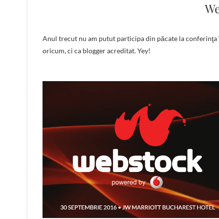
We
Anul trecut nu am putut participa din păcate la conferinţa Webstock. Anul acesta în schimb planetele s-au aliniat şi particip şi nu
oricum, ci ca blogger acreditat. Yey!