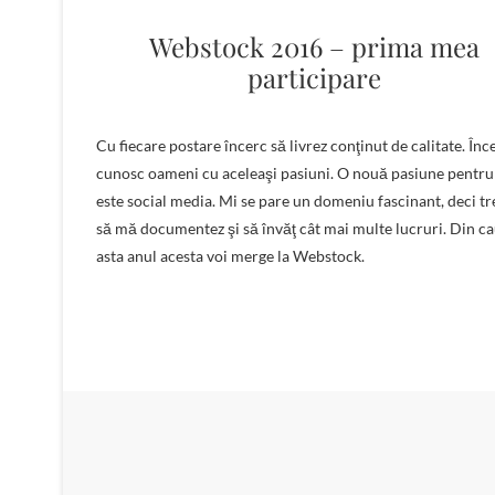
Webstock 2016 – prima mea
participare
Cu fiecare postare încerc să livrez conţinut de calitate. Înc
cunosc oameni cu aceleaşi pasiuni. O nouă pasiune pentr
este social media. Mi se pare un domeniu fascinant, deci t
să mă documentez şi să învăţ cât mai multe lucruri. Din c
asta anul acesta voi merge la Webstock.