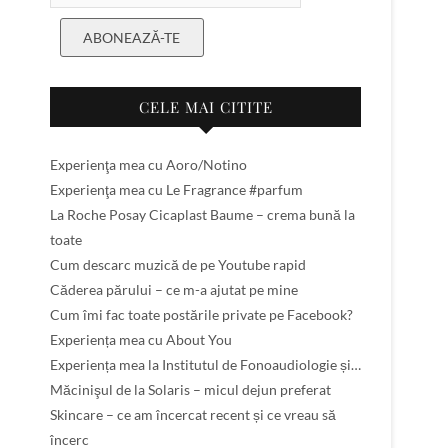
ABONEAZĂ-TE
CELE MAI CITITE
Experienţa mea cu Aoro/Notino
Experienţa mea cu Le Fragrance #parfum
La Roche Posay Cicaplast Baume – crema bună la
toate
Cum descarc muzică de pe Youtube rapid
Căderea părului – ce m-a ajutat pe mine
Cum îmi fac toate postările private pe Facebook?
Experiența mea cu About You
Experiența mea la Institutul de Fonoaudiologie și…
Măcinişul de la Solaris – micul dejun preferat
Skincare – ce am încercat recent și ce vreau să
încerc