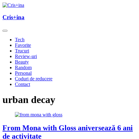
Skip
to
un blog cu de toate
content
Cris+ina
Cris+ina
Tech
Favorite
Trucuri
Review-uri
Beauty
Random
Personal
Coduri de reducere
Contact
urban decay
From Mona with Gloss aniversează 6 ani
de activitate