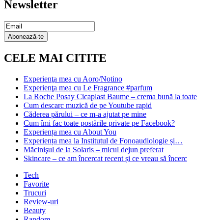
Newsletter
Email
Subscription
Abonează-te
CELE MAI CITITE
Experienţa mea cu Aoro/Notino
Experienţa mea cu Le Fragrance #parfum
La Roche Posay Cicaplast Baume – crema bună la toate
Cum descarc muzică de pe Youtube rapid
Căderea părului – ce m-a ajutat pe mine
Cum îmi fac toate postările private pe Facebook?
Experiența mea cu About You
Experiența mea la Institutul de Fonoaudiologie și…
Măcinişul de la Solaris – micul dejun preferat
Skincare – ce am încercat recent și ce vreau să încerc
Tech
Favorite
Trucuri
Review-uri
Beauty
Random