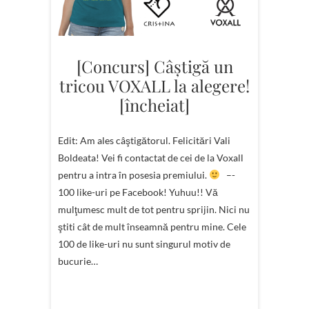
[Concurs] Câştigă un
tricou VOXALL la alegere!
[încheiat]
Edit: Am ales câştigătorul. Felicitări Vali
Boldeata! Vei fi contactat de cei de la Voxall
pentru a intra în posesia premiului.
–-
100 like-uri pe Facebook! Yuhuu!! Vă
mulţumesc mult de tot pentru sprijin. Nici nu
ştiti cât de mult înseamnă pentru mine. Cele
100 de like-uri nu sunt singurul motiv de
bucurie…