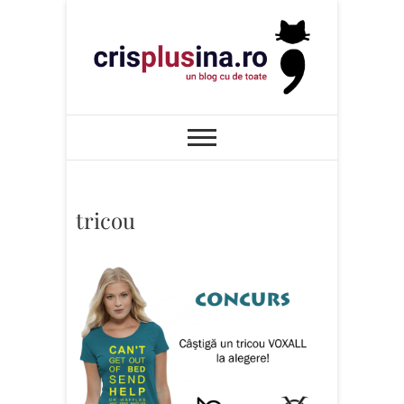
Skip
to
content
Cris+ina
UN BLOG CU DE TOATE
tricou