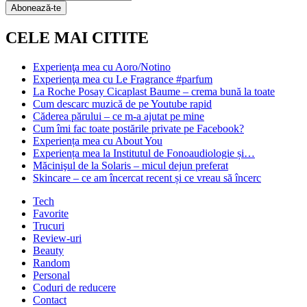
Subscription
Abonează-te
CELE MAI CITITE
Experienţa mea cu Aoro/Notino
Experienţa mea cu Le Fragrance #parfum
La Roche Posay Cicaplast Baume – crema bună la toate
Cum descarc muzică de pe Youtube rapid
Căderea părului – ce m-a ajutat pe mine
Cum îmi fac toate postările private pe Facebook?
Experiența mea cu About You
Experiența mea la Institutul de Fonoaudiologie și…
Măcinişul de la Solaris – micul dejun preferat
Skincare – ce am încercat recent și ce vreau să încerc
Tech
Favorite
Trucuri
Review-uri
Beauty
Random
Personal
Coduri de reducere
Contact