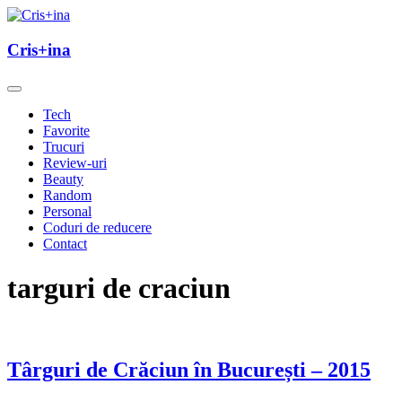
Skip
to
un blog cu de toate
content
Cris+ina
Cris+ina
Tech
Favorite
Trucuri
Review-uri
Beauty
Random
Personal
Coduri de reducere
Contact
targuri de craciun
Târguri de Crăciun în București – 2015