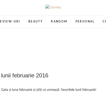
Cris+ina
UN BLOG CU DE TOATE
EVIEW-URI
BEAUTY
RANDOM
PERSONAL
C
 lunii februarie 2016
 Gata și luna februarie și știți ce urmează: favoritele lunii februarie!