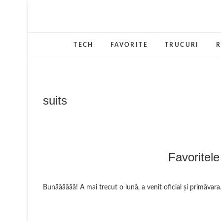
Skip
to
content
TECH
FAVORITE
TRUCURI
R
suits
Favoritele
Bunăăăăăă! A mai trecut o lună, a venit oficial și primăvara.