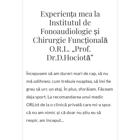
Experiența mea la
Institutul de
Fonoaudiologie și
Chirurgie Funcțională
O.R.L. „Prof.
Dr.D.Hociotă”
Începusem să am dureri mari de cap, să nu
mă odihnesc cum trebuie noaptea, să îmi fie
greu să urc un etaj. În plus, sforăiam. Făceam
deja sport. La recomandarea unui medic
ORList de la o clinică privată care mi-a spus
că nu am nimic și că doar nu știu eu să
respir, am început…