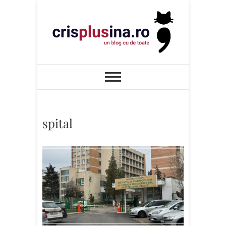
Skip
to
content
Cris+ina
UN BLOG CU DE TOATE
spital