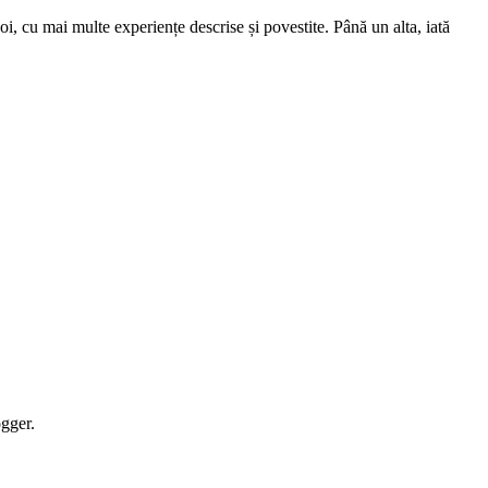
gger.