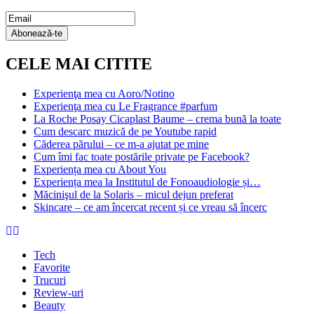
Email Subscription
Abonează-te
CELE MAI CITITE
Experienţa mea cu Aoro/Notino
Experienţa mea cu Le Fragrance #parfum
La Roche Posay Cicaplast Baume – crema bună la toate
Cum descarc muzică de pe Youtube rapid
Căderea părului – ce m-a ajutat pe mine
Cum îmi fac toate postările private pe Facebook?
Experiența mea cu About You
Experiența mea la Institutul de Fonoaudiologie și…
Măcinişul de la Solaris – micul dejun preferat
Skincare – ce am încercat recent și ce vreau să încerc
Tech
Favorite
Trucuri
Review-uri
Beauty