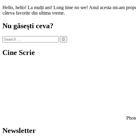
Hello, hello! La mulți ani! Long time no see! Anul acesta mi-am propus să revin pe blog mai activă, cu mai multe articole interesante pentru voi, cu mai multe experiențe descrise și povestite. Până un alta, iată
câteva favorite din ultima vreme.
Nu găseşti ceva?
Cine Scrie
Photo
Newsletter