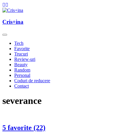
Skip
to
content
un blog cu de toate
Cris+ina
Cris+ina
Tech
Favorite
Trucuri
Review-uri
Beauty
Random
Personal
Coduri de reducere
Contact
severance
5 favorite (22)