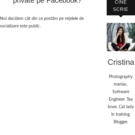
private pe Facebook?
CINE
SCRIE
Noi decidem cât din ce postăm pe reţelele de
socializare este public.
Cristina
Photography
maniac.
Software
Engineer. Tea
lover. Cat lady
in training.
Blogger.