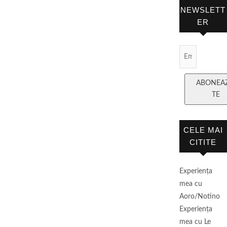
NEWSLETT
ER
Email
Subscript
ABONEA
TE
CELE MAI
CITITE
Experienţa
mea cu
Aoro/Notino
Experienţa
mea cu Le