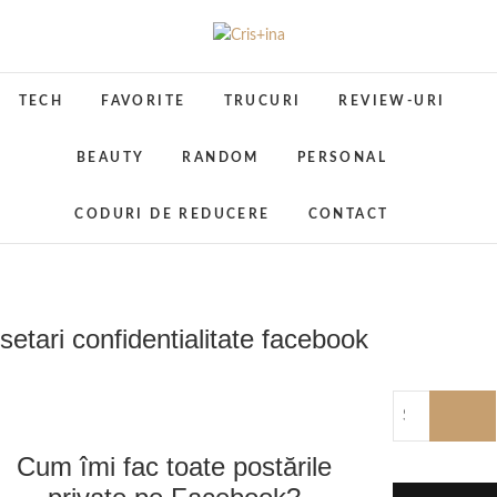
Skip
to
Cris+ina
UN BLOG CU DE TOATE
content
TECH
FAVORITE
TRUCURI
REVIEW-URI
BEAUTY
RANDOM
PERSONAL
CODURI DE REDUCERE
CONTACT
setari confidentialitate facebook
Cum îmi fac toate postările