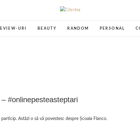
Cris+ina
UN BLOG CU DE TOATE
EVIEW-URI
BEAUTY
RANDOM
PERSONAL
C
– #onlinepesteasteptari
e particip. Astăzi o să vă povestesc despre Școala Flanco.