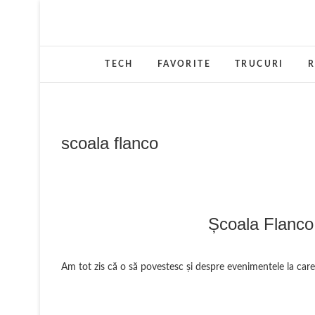
Skip
to
content
TECH
FAVORITE
TRUCURI
R
scoala flanco
Școala Flanco 
Am tot zis că o să povestesc și despre evenimentele la car