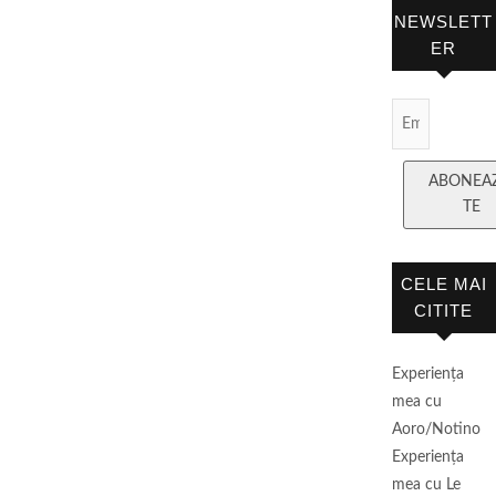
NEWSLETT
ER
Email
Subscript
ABONEA
TE
CELE MAI
CITITE
Experienţa
mea cu
Aoro/Notino
Experienţa
mea cu Le