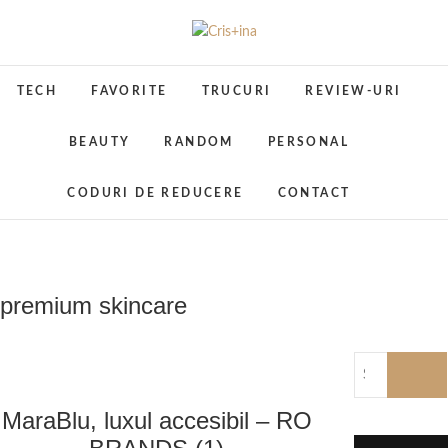
Skip
to
Cris+ina
UN BLOG CU DE TOATE
content
TECH
FAVORITE
TRUCURI
REVIEW-URI
BEAUTY
RANDOM
PERSONAL
CODURI DE REDUCERE
CONTACT
premium skincare
MaraBlu, luxul accesibil – RO