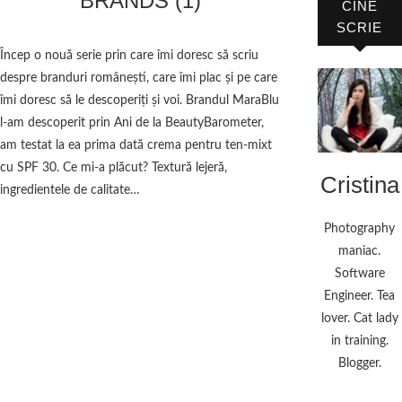
BRANDS (1)
CINE
SCRIE
Încep o nouă serie prin care îmi doresc să scriu
despre branduri românești, care îmi plac și pe care
îmi doresc să le descoperiți și voi. Brandul MaraBlu
l-am descoperit prin Ani de la BeautyBarometer,
am testat la ea prima dată crema pentru ten-mixt
cu SPF 30. Ce mi-a plăcut? Textură lejeră,
Cristina
ingredientele de calitate…
Photography
maniac.
Software
Engineer. Tea
lover. Cat lady
in training.
Blogger.