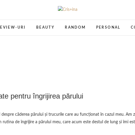
Cris+ina
UN BLOG CU DE TOATE
EVIEW-URI
BEAUTY
RANDOM
PERSONAL
C
te pentru îngrijirea părului
n rutina de îngrijire a părului meu, care acum este destul de lung şi îmi es