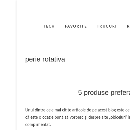
Skip
to
content
TECH
FAVORITE
TRUCURI
R
perie rotativa
5 produse prefera
Unul dintre cele mai citite articole de pe acest blog este cel despre căderea părului şi trucurile care au funcţionat în cazul meu. Am zis
că este o ocazie bună să vorbesc şi despre alte „obiceiuri” î
complimentat.