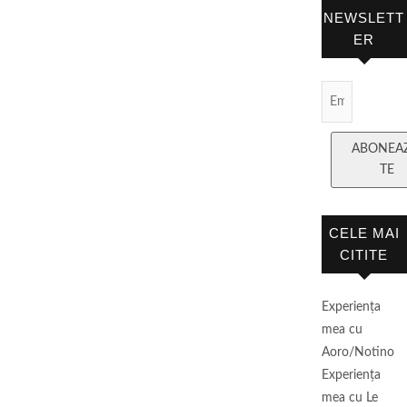
NEWSLETT
ER
Email
Subscript
ABONEA
TE
CELE MAI
CITITE
Experienţa
mea cu
Aoro/Notino
Experienţa
mea cu Le