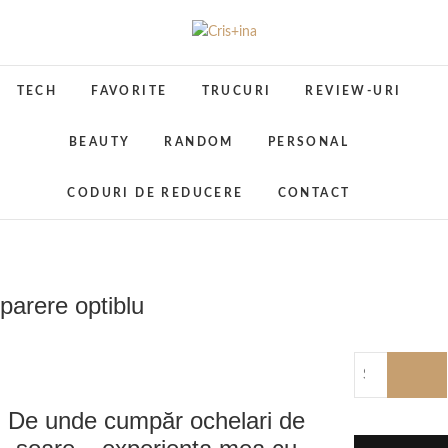
Skip
to
Cris+ina
UN BLOG CU DE TOATE
content
TECH
FAVORITE
TRUCURI
REVIEW-URI
BEAUTY
RANDOM
PERSONAL
CODURI DE REDUCERE
CONTACT
parere optiblu
De unde cumpăr ochelari de