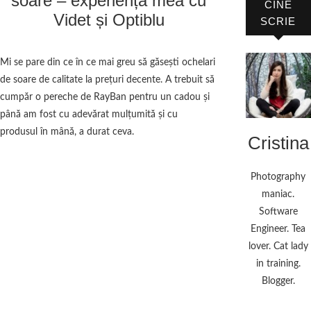
soare – experiența mea cu
CINE
Videt și Optiblu
SCRIE
Mi se pare din ce în ce mai greu să găsești ochelari
de soare de calitate la prețuri decente. A trebuit să
cumpăr o pereche de RayBan pentru un cadou și
până am fost cu adevărat mulțumită și cu
produsul în mână, a durat ceva.
Cristina
Photography
maniac.
Software
Engineer. Tea
lover. Cat lady
in training.
Blogger.