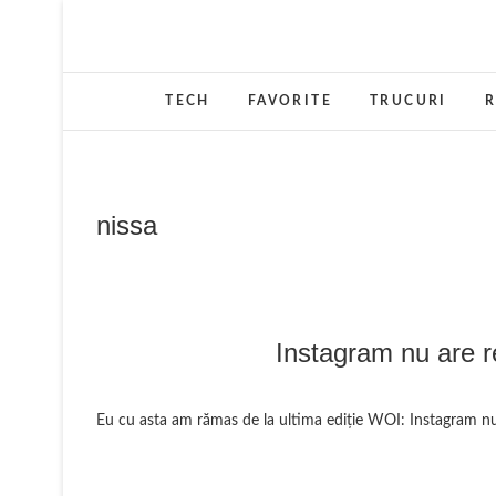
Skip
to
content
TECH
FAVORITE
TRUCURI
R
nissa
Instagram nu are r
Eu cu asta am rămas de la ultima ediţie WOI: Instagram nu