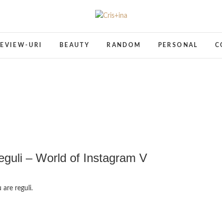
Cris+ina
UN BLOG CU DE TOATE
EVIEW-URI
BEAUTY
RANDOM
PERSONAL
C
eguli – World of Instagram V
 are reguli.