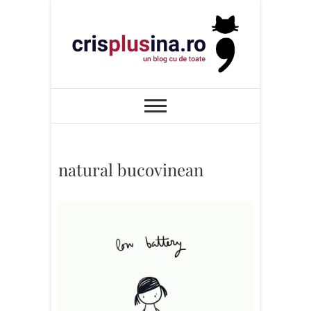
Skip
to
content
Cris+ina
UN BLOG CU DE TOATE
natural bucovinean