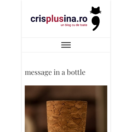
Skip
to
content
Cris+ina
UN BLOG CU DE TOATE
message in a bottle