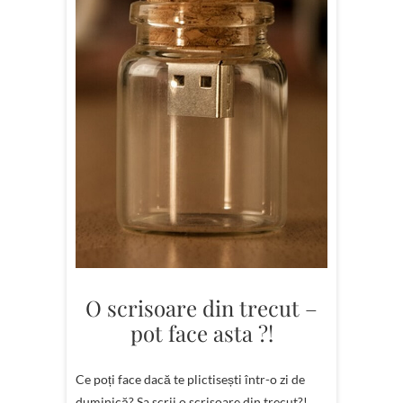
O scrisoare din trecut –
pot face asta ?!
Ce poți face dacă te plictisești într-o zi de
duminică? Sa scrii o scrisoare din trecut?!