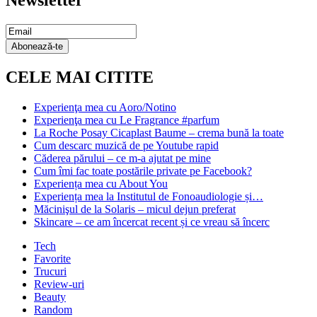
Newsletter
Email
Subscription
Abonează-te
CELE MAI CITITE
Experienţa mea cu Aoro/Notino
Experienţa mea cu Le Fragrance #parfum
La Roche Posay Cicaplast Baume – crema bună la toate
Cum descarc muzică de pe Youtube rapid
Căderea părului – ce m-a ajutat pe mine
Cum îmi fac toate postările private pe Facebook?
Experiența mea cu About You
Experiența mea la Institutul de Fonoaudiologie și…
Măcinişul de la Solaris – micul dejun preferat
Skincare – ce am încercat recent și ce vreau să încerc
Tech
Favorite
Trucuri
Review-uri
Beauty
Random