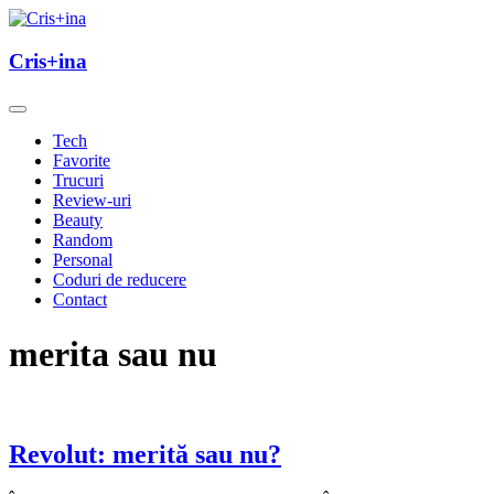
Skip
to
un blog cu de toate
content
Cris+ina
Cris+ina
Tech
Favorite
Trucuri
Review-uri
Beauty
Random
Personal
Coduri de reducere
Contact
merita sau nu
Revolut: merită sau nu?