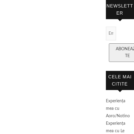
NEWSLETT
ER
Email
Subscript
ABONEA
TE
CELE MAI
CITITE
Experienţa
mea cu
Aoro/Notino
Experienţa
mea cu Le