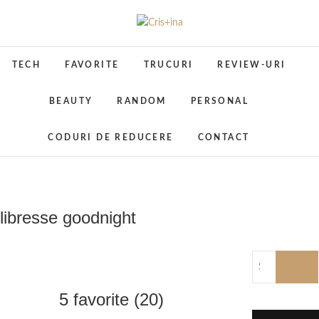
Skip
to
Cris+ina
UN BLOG CU DE TOATE
content
TECH
FAVORITE
TRUCURI
REVIEW-URI
BEAUTY
RANDOM
PERSONAL
CODURI DE REDUCERE
CONTACT
libresse goodnight
5 favorite (20)