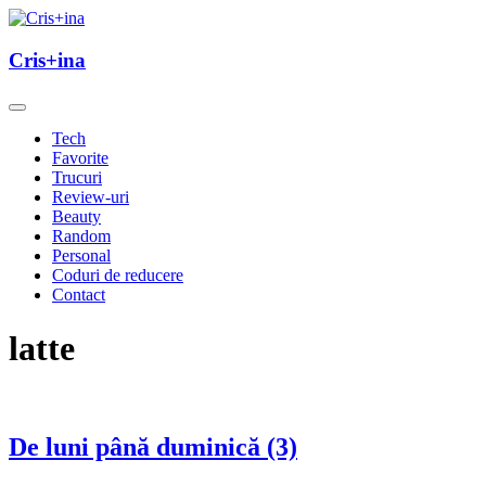
Skip
to
un blog cu de toate
content
Cris+ina
Cris+ina
Tech
Favorite
Trucuri
Review-uri
Beauty
Random
Personal
Coduri de reducere
Contact
latte
De luni până duminică (3)