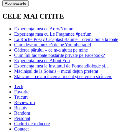
Subscription
Abonează-te
CELE MAI CITITE
Experienţa mea cu Aoro/Notino
Experienţa mea cu Le Fragrance #parfum
La Roche Posay Cicaplast Baume – crema bună la toate
Cum descarc muzică de pe Youtube rapid
Căderea părului – ce m-a ajutat pe mine
Cum îmi fac toate postările private pe Facebook?
Experiența mea cu About You
Experiența mea la Institutul de Fonoaudiologie și…
Măcinişul de la Solaris – micul dejun preferat
Skincare – ce am încercat recent și ce vreau să încerc
Tech
Favorite
Trucuri
Review-uri
Beauty
Random
Personal
Coduri de reducere
Contact