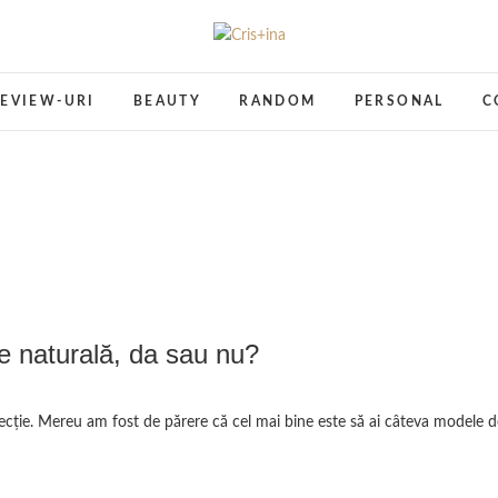
Cris+ina
UN BLOG CU DE TOATE
EVIEW-URI
BEAUTY
RANDOM
PERSONAL
C
le naturală, da sau nu?