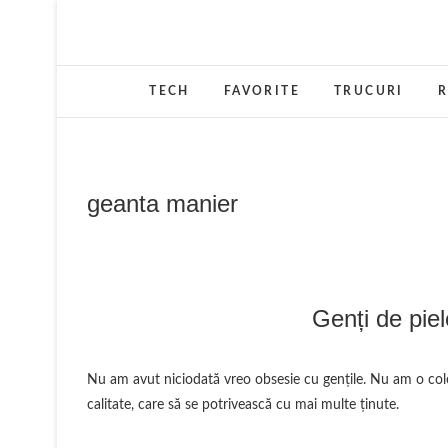
Skip
to
content
TECH
FAVORITE
TRUCURI
R
geanta manier
Genți de pie
Nu am avut niciodată vreo obsesie cu gențile. Nu am o colecție. Mereu am fost de părere că cel mai bine este să ai câteva modele de
calitate, care să se potrivească cu mai multe ținute.