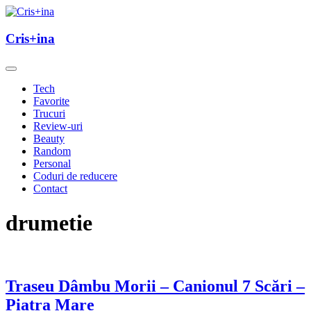
Skip
to
un blog cu de toate
content
Cris+ina
Cris+ina
Tech
Favorite
Trucuri
Review-uri
Beauty
Random
Personal
Coduri de reducere
Contact
drumetie
Traseu Dâmbu Morii – Canionul 7 Scări –
Piatra Mare