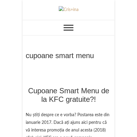
Skip
to
UN BLOG CU DE TOATE
Cris+ina
content
cupoane smart menu
Cupoane Smart Menu de
la KFC gratuite?!
Nu știți despre ce e vorba? Postarea este din
ianuarie 2017. Dacă aţi ajuns aici pentru că
vă interesa promoţia de anul acesta (2018)