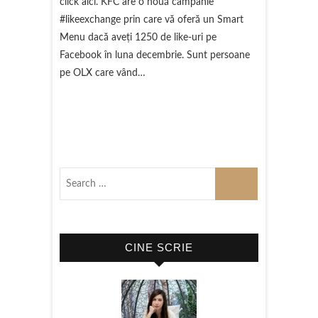
click aici. KFC are o nouă campanie
#likeexchange prin care vă oferă un Smart
Menu dacă aveți 1250 de like-uri pe
Facebook în luna decembrie. Sunt persoane
pe OLX care vând…
CINE SCRIE